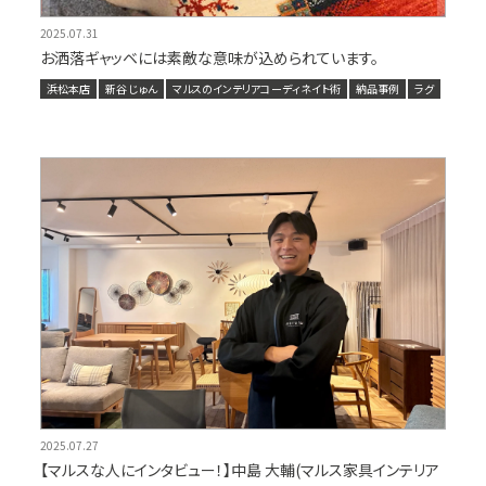
2025.07.31
お洒落ギャッベには素敵な意味が込められています。
浜松本店
新谷 じゅん
マルスのインテリアコーディネイト術
納品事例
ラグ
2025.07.27
【マルスな人にインタビュー！】中島 大輔(マルス家具インテリア