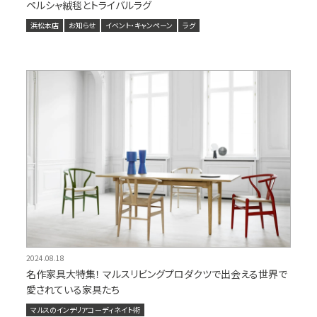
ペルシャ絨毯とトライバルラグ
浜松本店
お知らせ
イベント・キャンペーン
ラグ
2024.08.18
名作家具大特集！ マルスリビングプロダクツで出会える世界で
愛されている家具たち
マルスのインテリアコーディネイト術