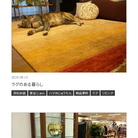
2024.08.15
ラグのある暮らし
浜松本店
新谷 じゅん
ハグみじゅうたん
納品事例
ラグ
リビング