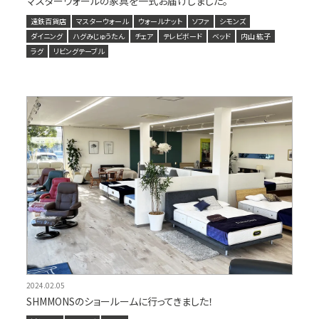
マスターウォールの家具を一式お届けしました。
遠鉄百貨店
マスターウォール
ウォールナット
ソファ
シモンズ
ダイニング
ハグみじゅうたん
チェア
テレビボード
ベッド
内山 紘子
ラグ
リビングテーブル
2024.02.05
SHMMONSのショールームに行ってきました！