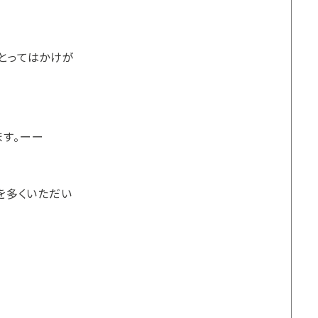
とってはかけが
す。ーー
を多くいただい