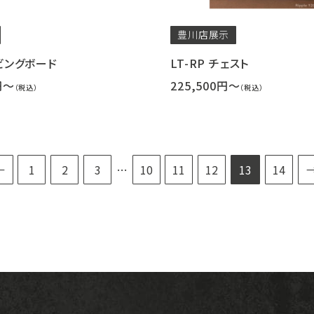
豊川店
展示
リビングボード
LT-RP チェスト
円～
225,500円～
（税込）
（税込）
←
1
2
3
…
10
11
12
13
14