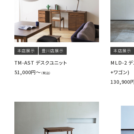
本店
展示
豊川店
展示
本店
展示
TM-AST デスクユニット
MLD-2 
51,000円～
+ワゴン)
（税込）
130,900