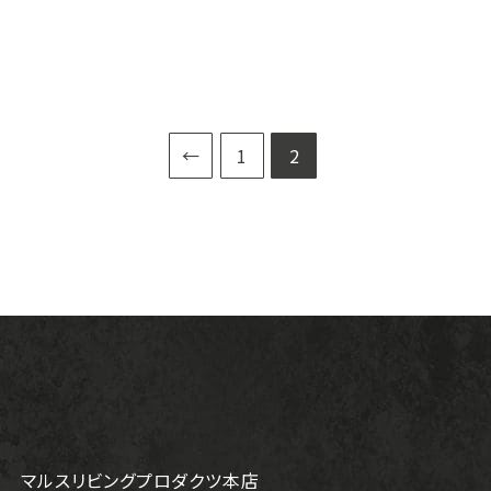
←
1
2
マルスリビングプロダクツ本店