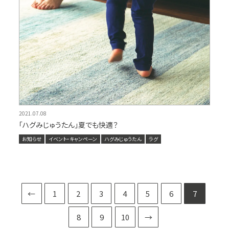
2021.07.08
「ハグみじゅうたん」夏でも快適？
お知らせ
イベント・キャンペーン
ハグみじゅうたん
ラグ
←
1
2
3
4
5
6
7
8
9
10
→